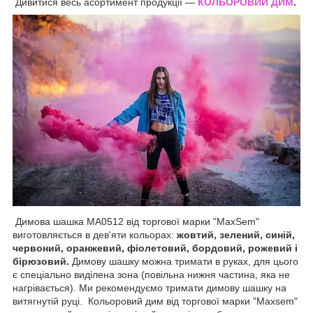
Дивитися весь асортимент продукції —
КОЛЬОРОВИЙ ДИМ
.
Димова шашка MA0512 від торгової марки "MaxSem"
виготовляється в дев'яти кольорах:
жовтий, зелений, синій,
червоний, оранжевий, фіолетовий, бордовий, рожевий і
бірюзовий.
Димову шашку можна тримати в руках, для цього
є спеціально виділена зона (повільна нижня частина, яка не
нагрівається). Ми рекомендуємо тримати димову шашку на
витягнутій руці. Кольоровий дим від торгової марки "Maxsem"