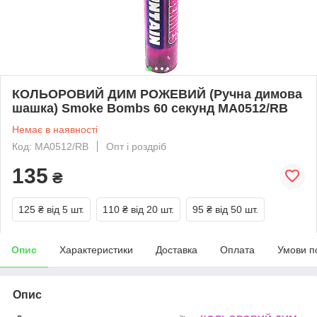
КОЛЬОРОВИЙ ДИМ РОЖЕВИЙ (Ручна димова
шашка) Smoke Bombs 60 секунд MA0512/RB
Немає в наявності
Код: MA0512/RB
Опт і роздріб
135
₴
125 ₴
від 5 шт.
110 ₴
від 20 шт.
95 ₴
від 50 шт.
Опис
Характеристики
Доставка
Оплата
Умови п
Опис