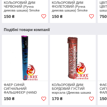
КОЛЬОРОВИЙ ДИМ
КОЛЬОРОВИЙ ДИМ
ЦВІ
ЧЕРВОНИЙ (Ручна
ФІОЛЕТОВИЙ (Ручна
ЦВІТ
димова шашка) Smoke
димова шашка) Smoke
шаш
Bombs 60 секунд
Bombs 60 секунд
60 с
150
150
750
₴
₴
MA0512/R
MA0512/P
Подібні товари компанії
ФАЕР СИНІЙ
КОЛЬОРОВИЙ ДИМ
ФАЄ
СИГНАЛЬНИЙ
БОРДОВИЙ ГУСТИЙ
СИГ
ФАЛЬШФЕЄР (HAND
марсала (Димова шашка
ФАЛ
FLARE) 90 секунд MF-
професійна) Smoke
FLAR
150
170
150
₴
₴
0260/B
Bombs 60 секунд
0260
MA0513/M