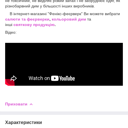
не токсичний, не виділяє різкий запах і не забруднює одяг, як
різнобарвний дим у більшості інших виробників.
В інтернет-магазині "Фенікс-феєрверк" Ви можете вибрати
салюти та феєрверки
,
кольоровий дим
та
інші
святкову продукцію
.
Відео:
Приховати
Характеристики