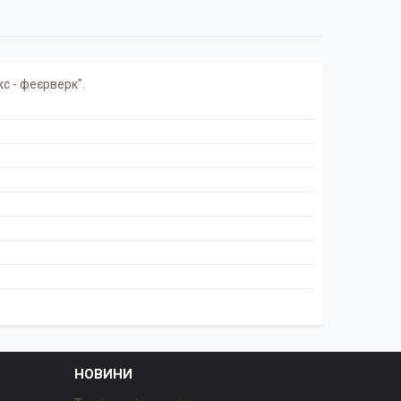
кс - феєрверк".
НОВИНИ