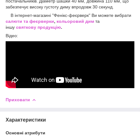
постачальників. Діаметр шашки 40 мм, довжина 110 мм, що
забезпечує високу густоту диму впродовж 30 секунд.
В інтернет-магазині "Фенікс-феєрверк" Ви можете вибрати
салюти та феєрверки
,
кольоровий дим
та
іншу
святкову продукцію
.
Відео:
Приховати
Характеристики
Основні атрибути