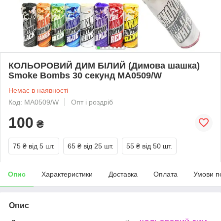
КОЛЬОРОВИЙ ДИМ БІЛИЙ (Димова шашка)
Smoke Bombs 30 секунд MA0509/W
Немає в наявності
Код: MA0509/W
Опт і роздріб
100
₴
75 ₴
від 5 шт.
65 ₴
від 25 шт.
55 ₴
від 50 шт.
Опис
Характеристики
Доставка
Оплата
Умови п
Опис