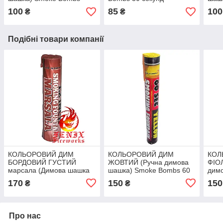
30 секунд MA0509/O
MA0509/R
30 с
100
85
100
₴
₴
Подібні товари компанії
КОЛЬОРОВИЙ ДИМ
КОЛЬОРОВИЙ ДИМ
КОЛ
БОРДОВИЙ ГУСТИЙ
ЖОВТИЙ (Ручна димова
ФІО
марсала (Димова шашка
шашка) Smoke Bombs 60
дим
професійна) Smoke
секунд MA0512/Y
Bomb
170
150
150
₴
₴
Bombs 60 секунд
MA0
MA0513/M
Про нас