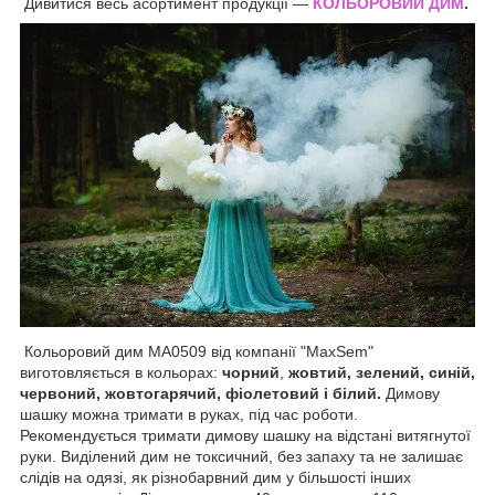
Дивитися весь асортимент продукції —
КОЛЬОРОВИЙ ДИМ
.
Кольоровий дим MA0509 від компанії "MaxSem"
виготовляється в кольорах:
чорний
,
жовтий, зелений, синій,
червоний, жовтогарячий, фіолетовий і білий.
Димову
шашку можна тримати в руках, під час роботи.
Рекомендується тримати димову шашку на відстані витягнутої
руки. Виділений дим не токсичний, без запаху та не залишає
слідів на одязі, як різнобарвний дим у більшості інших