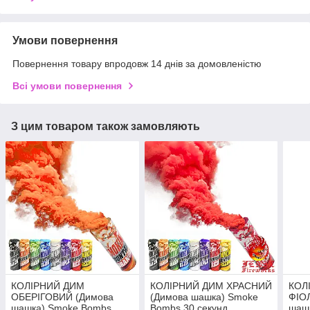
Умови повернення
Повернення товару впродовж 14 днів за домовленістю
Всі умови повернення
З цим товаром також замовляють
КОЛІРНИЙ ДИМ
КОЛІРНИЙ ДИМ ХРАСНИЙ
КОЛ
ОБЕРІГОВИЙ (Димова
(Димова шашка) Smoke
ФІО
шашка) Smoke Bombs
Bombs 30 секунд
шаш