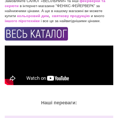
Замовляйте САЛЮТ «ВЕСІЛЬНИЙ» та інші
феєрверки та
серюти
в інтернет-магазине "ФЕНІКС-ФЕЙЕРВЕРК" за
найнижчими цінами. А ще в нашому магазині ви можете
купити
кольоровий дим
,
святкову продукцію
и много
іншого піротехніки
і все це за найвигіднішими цінами.
Наші переваги: