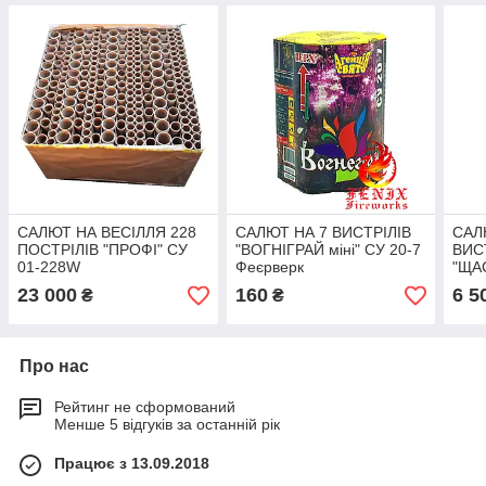
САЛЮТ НА ВЕСІЛЛЯ 228
САЛЮТ НА 7 ВИСТРІЛІВ
САЛ
ПОСТРІЛІВ "ПРОФІ" СУ
"ВОГНІГРАЙ міні" СУ 20-7
ВИС
01-228W
Феєрверк
"ЩА
50-4
23 000
160
6 5
₴
₴
Про нас
Рейтинг не сформований
Менше 5 відгуків за останній рік
Працює з 13.09.2018