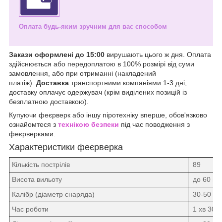
Оплата будь-яким зручним для вас способом
Закази оформлені до
15:00
вирушають цього ж дня. Оплата
здійснюється або передоплатою в 100% розмірі від суми
замовлення, або при отриманні (накладений
платіж).
Доставка
транспортними компаніями 1-3 дні,
доставку оплачує одержувач (крім виділених позицій із
безплатною доставкою).
Купуючи феєрверк або іншу піротехніку вперше, обов'язково
ознайомтеся з
технікою безпеки
під час поводження з
феєрверками.
Характеристики феєрверка
Кількість пострілів
89
Висота вильоту
до 60 ме
Калібр (діаметр снаряда)
30-50 м
Час роботи
1 хв 30 с