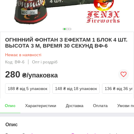
ОГНІННИЙ ФОНТАН З ЕФЕКТАМ 1 БЛОК 4 ШТ.
ВЫСОТА 3 М, ВРЕМЯ 30 СЕКУНД ВФ-6
Немає в наявності
Код: ВФ-6
Опт і роздріб
280
₴/упаковка
188 ₴
від 5 упаковок
148 ₴
від 18 упаковок
136 ₴
від 36 у
Опис
Характеристики
Доставка
Оплата
Умови п
Опис