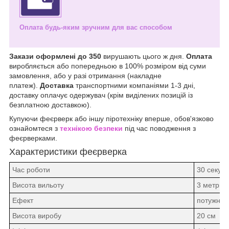
Оплата будь-яким зручним для вас способом
Закази оформлені до 350
вирушають цього ж дня.
Оплата
виробляється або попередньою в 100% розміром від суми
замовлення, або у разі отримання (накладне
платеж).
Доставка
транспортними компаніями 1-3 дні,
доставку оплачує одержувач (крім виділених позицій із
безплатною доставкою).
Купуючи феєрверк або іншу піротехніку вперше, обов'язково
ознайомтеся з
технікою безпеки
під час поводження з
феєрверками.
Характеристики феєрверка
Час роботи
30 секун
Висота вильоту
3 метри
Ефект
потужний 
Висота виробу
20 см