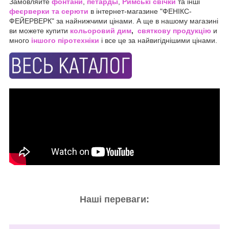
Замовляйте
фонтани
,
петарды
,
Римські свічки
та інші
феєрверки та серюти
в інтернет-магазине "ФЕНІКС-
ФЕЙЕРВЕРК" за найнижчими цінами. А ще в нашому магазині
ви можете купити
кольоровий дим
,
святкову продукцію
и
много
іншого піротехніки
і все це за найвигіднішими цінами.
Наші переваги: