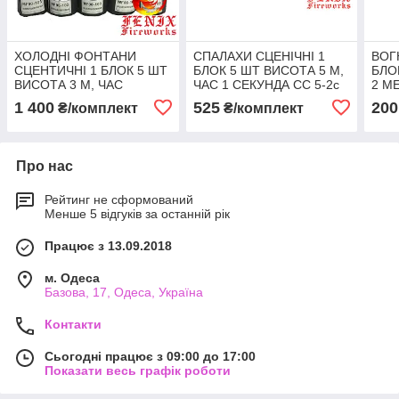
ХОЛОДНІ ФОНТАНИ
СПАЛАХИ СЦЕНІЧНІ 1
ВОГ
СЦЕНТИЧНІ 1 БЛОК 5 ШТ
БЛОК 5 ШТ ВИСОТА 5 М,
БЛО
ВИСОТА 3 М, ЧАС
ЧАС 1 СЕКУНДА СС 5-2с
2 М
30 СЕКУНД MF00-103
ВФ-
1 400
525
200
₴/комплект
₴/комплект
Про нас
Рейтинг не сформований
Менше 5 відгуків за останній рік
Працює з 13.09.2018
м. Одеса
Базова, 17, Одеса, Україна
Контакти
Сьогодні працює з 09:00 до 17:00
Показати весь графік роботи