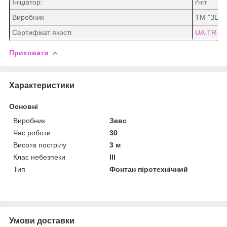
Ініціатор:
ґніт
Виробник
ТМ "ЗЕВ
Сертифікат якості
UA.TR.07
Приховати
Характеристики
Основні
Виробник
Зевс
Час роботи
30
Висота пострілу
3 м
Клас небезпеки
III
Тип
Фонтан піротехнічний
Умови доставки