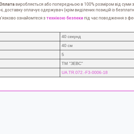
Оплата
виробляється або попередньою в 100% розміром від суми з
і, доставку оплачує одержувач (крім виділених позицій із безплат
в'язково ознайомтеся з
технікою безпеки
під час поводження з фе
40 секунд
40 см
5
ТМ "ЗЕВС"
UA.TR.072.-F3-0006-18