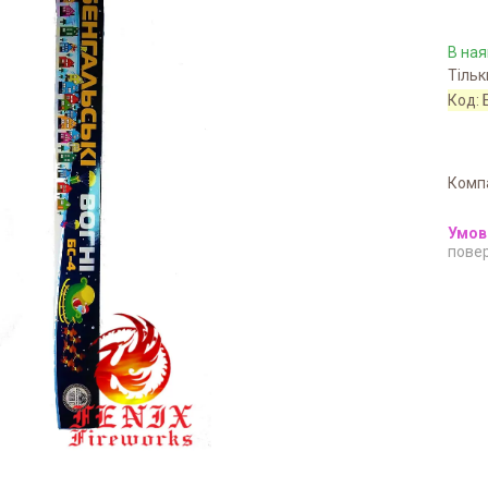
В ная
Тільк
Код:
Комп
повер