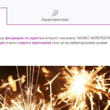
Характеристики
нші
феєрверки та серюти
в інтернет-магазине "ФЕНІКС-ФЕЙЕРВЕРК"
цію
и много
іншого піретехніки
і все це за найвигіднішими цінами.