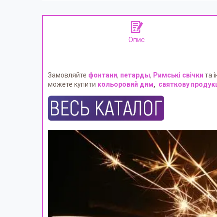
Опис
Замовляйте
фонтани
,
петарды
,
Римські свічки
та і
можете купити
кольоровий дим
,
святкову продук