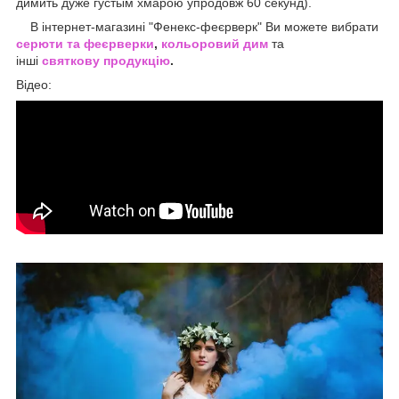
димить дуже густым хмарою упродовж 60 секунд).
В інтернет-магазині "Фенекс-феєрверк" Ви можете вибрати
серюти та феєрверки
,
кольоровий дим
та
інші
святкову продукцію
.
Відео: