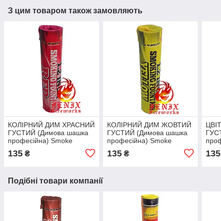
З цим товаром також замовляють
КОЛІРНИЙ ДИМ ХРАСНИЙ
КОЛІРНИЙ ДИМ ЖОВТИЙ
ЦВІ
ГУСТИЙ (Димова шашка
ГУСТИЙ (Димова шашка
ГУС
професійна) Smoke
професійна) Smoke
про
Bombs 60 секунд
Bombs 60 секунд
Bomb
135
135
135
₴
₴
MA0513/R
MA0513/Y
MA0
Подібні товари компанії