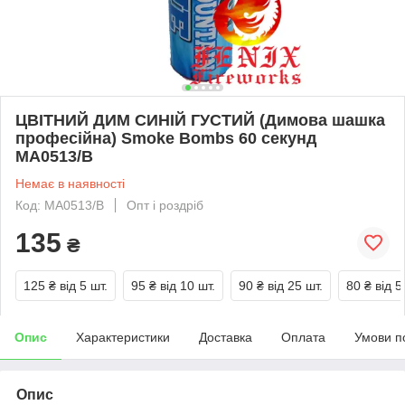
ЦВІТНИЙ ДИМ СИНІЙ ГУСТИЙ (Димова шашка
професійна) Smoke Bombs 60 секунд
MA0513/B
Немає в наявності
Код: MA0513/B
Опт і роздріб
135
₴
125 ₴
від 5 шт.
95 ₴
від 10 шт.
90 ₴
від 25 шт.
80 ₴
від 5
Опис
Характеристики
Доставка
Оплата
Умови п
Опис