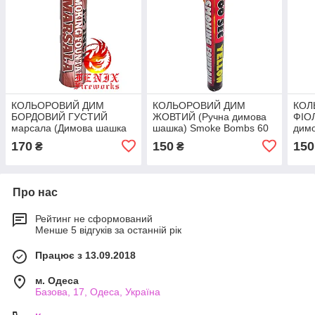
КОЛЬОРОВИЙ ДИМ
КОЛЬОРОВИЙ ДИМ
КОЛ
БОРДОВИЙ ГУСТИЙ
ЖОВТИЙ (Ручна димова
ФІО
марсала (Димова шашка
шашка) Smoke Bombs 60
дим
професійна) Smoke
секунд MA0512/Y
Bomb
170
150
150
₴
₴
Bombs 60 секунд
MA0
MA0513/M
Про нас
Рейтинг не сформований
Менше 5 відгуків за останній рік
Працює з 13.09.2018
м. Одеса
Базова, 17, Одеса, Україна