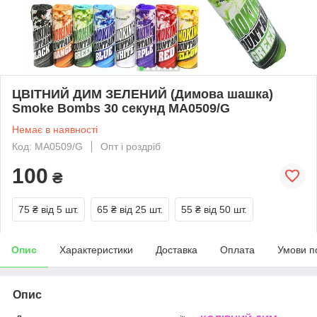
ЦВІТНИЙ ДИМ ЗЕЛЕНИЙ (Димова шашка)
Smoke Bombs 30 секунд MA0509/G
Немає в наявності
Код: MA0509/G
Опт і роздріб
100
₴
75 ₴
від 5 шт.
65 ₴
від 25 шт.
55 ₴
від 50 шт.
Опис
Характеристики
Доставка
Оплата
Умови п
Опис