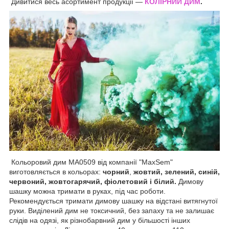
Дивитися весь асортимент продукції —
КОЛІРНИЙ ДИМ
.
Кольоровий дим MA0509 від компанії "MaxSem"
виготовляється в кольорах:
чорний
,
жовтий, зелений, синій,
червоний, жовтогарячий, фіолетовий і білий.
Димову
шашку можна тримати в руках, під час роботи.
Рекомендується тримати димову шашку на відстані витягнутої
руки. Виділений дим не токсичний, без запаху та не залишає
слідів на одязі, як різнобарвний дим у більшості інших