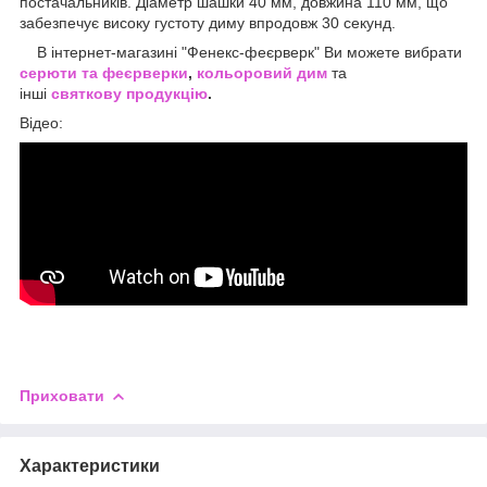
постачальників. Діаметр шашки 40 мм, довжина 110 мм, що
забезпечує високу густоту диму впродовж 30 секунд.
В інтернет-магазині "Фенекс-феєрверк" Ви можете вибрати
серюти та феєрверки
,
кольоровий дим
та
інші
святкову продукцію
.
Відео:
Приховати
Характеристики