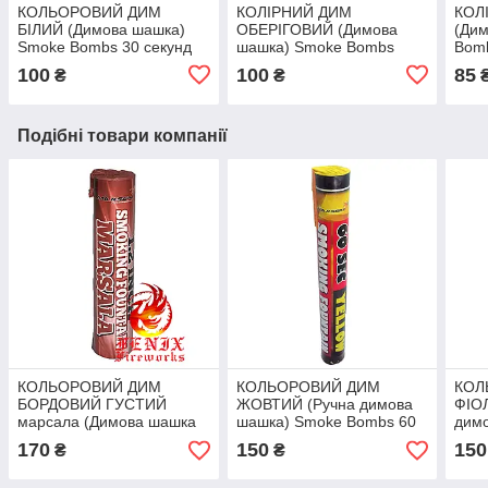
КОЛЬОРОВИЙ ДИМ
КОЛІРНИЙ ДИМ
КОЛ
БІЛИЙ (Димова шашка)
ОБЕРІГОВИЙ (Димова
(Ди
Smoke Bombs 30 секунд
шашка) Smoke Bombs
Bomb
MA0509/W
30 секунд MA0509/O
MA0
100
100
85
₴
₴
Подібні товари компанії
КОЛЬОРОВИЙ ДИМ
КОЛЬОРОВИЙ ДИМ
КОЛ
БОРДОВИЙ ГУСТИЙ
ЖОВТИЙ (Ручна димова
ФІО
марсала (Димова шашка
шашка) Smoke Bombs 60
дим
професійна) Smoke
секунд MA0512/Y
Bomb
170
150
150
₴
₴
Bombs 60 секунд
MA0
MA0513/M