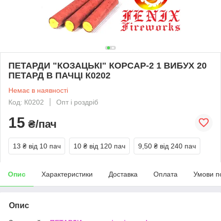
ПЕТАРДИ "КОЗАЦЬКІ" КОРСАР-2 1 ВИБУХ 20
ПЕТАРД В ПАЧЦІ К0202
Немає в наявності
Код: К0202
Опт і роздріб
15
₴/пач
13 ₴
від 10 пач
10 ₴
від 120 пач
9,50 ₴
від 240 пач
Опис
Характеристики
Доставка
Оплата
Умови п
Опис