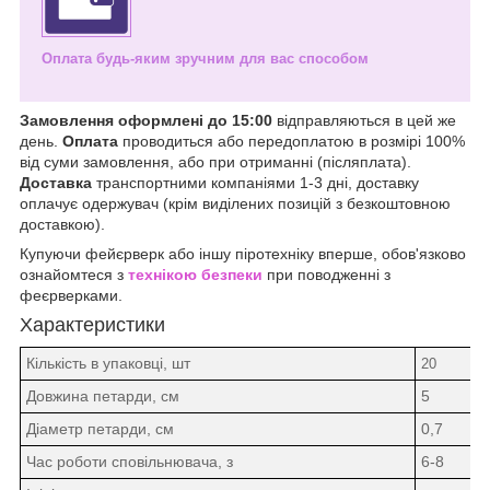
Оплата будь-яким зручним для вас способом
Замовлення оформлені до 15:00
відправляються в цей же
день.
Оплата
проводиться або передоплатою в розмірі 100%
від суми замовлення, або при отриманні (післяплата).
Доставка
транспортними компаніями 1-3 дні, доставку
оплачує одержувач (крім виділених позицій з безкоштовною
доставкою).
Купуючи фейєрверк або іншу піротехніку вперше, обов'язково
ознайомтеся з
технікою безпеки
при поводженні з
феєрверками.
Характеристики
Кількість в упаковці, шт
20
Довжина петарди, см
5
Діаметр петарди, см
0,7
Час роботи сповільнювача, з
6-8