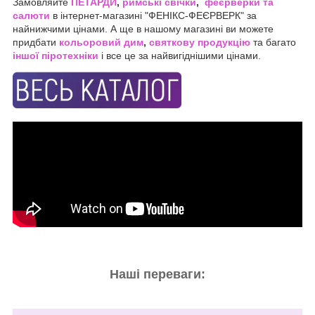
Замовляйте
ПЕТАРДИ
,
римські свічки
,
феєрверки та
салюти
в інтернет-магазині "ФЕНІКС-ФЕЄРВЕРК" за
найнижчими цінами. А ще в нашому магазині ви можете
придбати
кольоровий дим
,
святкову продукцію
та багато
іншої піротехніки
і все це за найвигіднішими цінами.
Наші переваги: