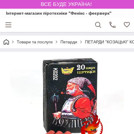
ВСЕ БУДЕ УКРАЇНА!
Інтернет-магазин піротехніки "Фенікс - феєрверк"
Товари та послуги
Петарди
ПЕТАРДИ "КОЗАЦЬКІ" КО