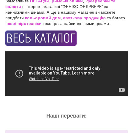
Замовляйте
ПЕТАРДИ
,
римські свічки
,
феєрверки та
салюти
в інтернет-магазині "ФЕНІКС-ФЕЄРВЕРК" за
найнижчими цінами. А ще в нашому магазині ви можете
придбати
кольоровий дим
,
святкову продукцію
та багато
іншої піротехніки
і все це за найвигіднішими цінами.
Наші переваги: