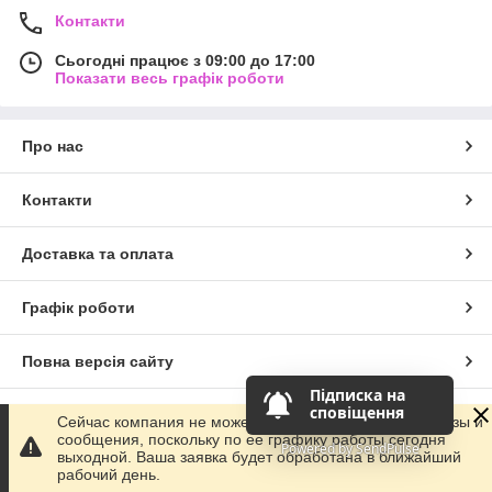
Контакти
Сьогодні працює з 09:00 до 17:00
Показати весь графік роботи
Про нас
Контакти
Доставка та оплата
Графік роботи
Повна версія сайту
Підписка на 
сповіщення
Сайт створено на маркетплейсі
Prom.ua
Сейчас компания не может быстро обрабатывать заказы и
сообщения, поскольку по ее графику работы сегодня
Powered by SendPulse
выходной. Ваша заявка будет обработана в ближайший
Політика конфіденційності
рабочий день.