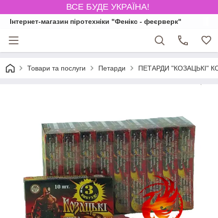
ВСЕ БУДЕ УКРАЇНА!
Інтернет-магазин піротехніки "Фенікс - феєрверк"
Товари та послуги
Петарди
ПЕТАРДИ "КОЗАЦЬКІ" КО