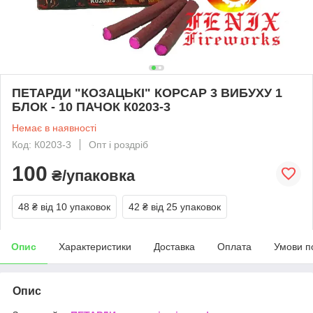
ПЕТАРДИ "КОЗАЦЬКІ" КОРСАР 3 ВИБУХУ 1
БЛОК - 10 ПАЧОК К0203-3
Немає в наявності
Код: К0203-3
Опт і роздріб
100
₴/упаковка
48 ₴
від 10 упаковок
42 ₴
від 25 упаковок
Опис
Характеристики
Доставка
Оплата
Умови п
Опис