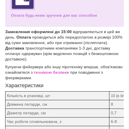
Оплата будь-яким зручним для вас способом
Замовлення оформлені до 15:00
відправляються в цей же
день.
Оплата
проводиться або передоплатою в розмірі 100%
від суми замовлення, або при отриманні (післяплата).
Доставка
транспортними компаніями 1-3 дні, доставку
оплачує одержувач (крім виділених позицій з безкоштовною
доставкою).
Купуючи фейєрверк або іншу піротехніку вперше, обов'язково
ознайомтеся з
технікою безпеки
при поводженні з
феєрверками.
Характеристики
Кількість в упаковці, шт
10 (в блоц
Довжина петарди, см
8
Діаметр петарди, см
0,7
Час роботи сповільнювача, з
6-8