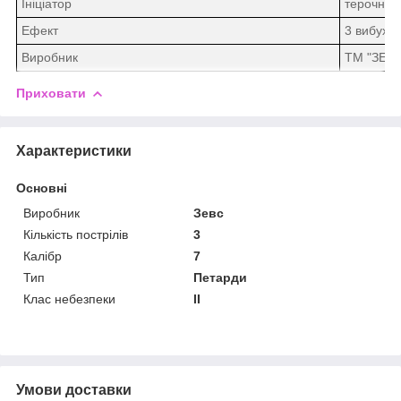
Ініціатор
терочная
Ефект
3 вибуху 
Виробник
ТМ "ЗЕВ
Приховати
Характеристики
Основні
Виробник
Зевс
Кількість пострілів
3
Калібр
7
Тип
Петарди
Клас небезпеки
II
Умови доставки