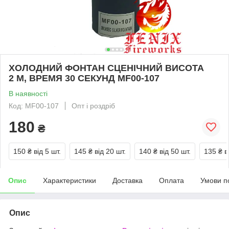
ХОЛОДНИЙ ФОНТАН СЦЕНІЧНИЙ ВИСОТА
2 М, ВРЕМЯ 30 СЕКУНД MF00-107
В наявності
Код: MF00-107
Опт і роздріб
180
₴
150 ₴
від 5 шт.
145 ₴
від 20 шт.
140 ₴
від 50 шт.
135 ₴
в
Опис
Характеристики
Доставка
Оплата
Умови п
Опис