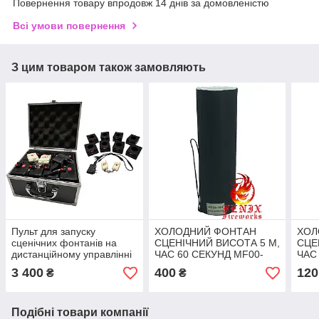
Повернення товару впродовж 14 днів за домовленістю
Всі умови повернення
З цим товаром також замовляють
Пульт для запуску
ХОЛОДНИЙ ФОНТАН
ХОЛ
сценічних фонтанів на
СЦЕНІЧНИЙ ВИСОТА 5 М,
СЦЕ
дистанційному управлінні
ЧАС 60 СЕКУНД MF00-
ЧАС
на акумуляторах (8
104
30N
3 400
400
120
₴
₴
каналів, 2 пульта) BD08
Подібні товари компанії