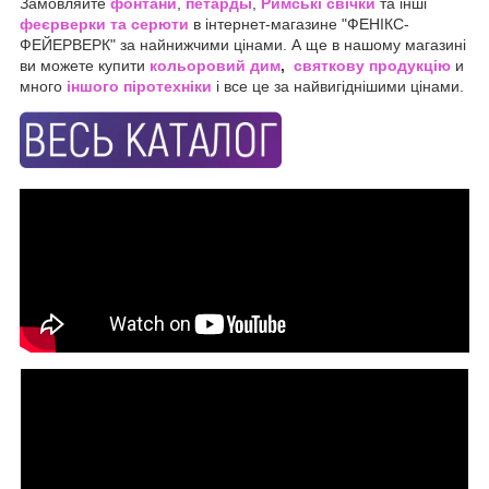
Замовляйте
фонтани
,
петарды
,
Римські свічки
та інші
феєрверки та серюти
в інтернет-магазине "ФЕНІКС-
ФЕЙЕРВЕРК" за найнижчими цінами. А ще в нашому магазині
ви можете купити
кольоровий дим
,
святкову продукцію
и
много
іншого піротехніки
і все це за найвигіднішими цінами.