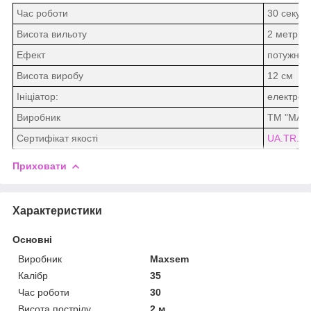
Час роботи
30 секун
Висота вильоту
2 метрів
Ефект
потужний 
Висота виробу
12 см
Ініціатор:
електроз
Виробник
ТМ "MAX
Сертифікат якості
UA.TR.07
Приховати
Характеристики
Основні
Виробник
Maxsem
Калібр
35
Час роботи
30
Висота пострілу
2 м