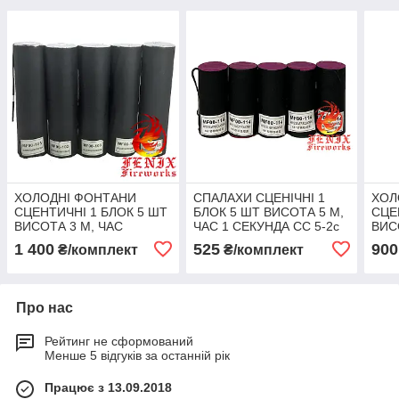
ХОЛОДНІ ФОНТАНИ
СПАЛАХИ СЦЕНІЧНІ 1
ХОЛ
СЦЕНТИЧНІ 1 БЛОК 5 ШТ
БЛОК 5 ШТ ВИСОТА 5 М,
СЦЕ
ВИСОТА 3 М, ЧАС
ЧАС 1 СЕКУНДА СС 5-2с
ВИС
30 СЕКУНД MF00-103
30 
1 400
525
900
₴/комплект
₴/комплект
Про нас
Рейтинг не сформований
Менше 5 відгуків за останній рік
Працює з 13.09.2018