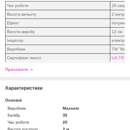
Час роботи
20 секун
Висота вильоту
2 метрів
Ефект
потужний 
Висота виробу
12 см
Ініціатор:
електроз
Виробник
ТМ "MAX
Сертифікат якості
UA.TR.07
Приховати
Характеристики
Основні
Виробник
Maxsem
Калібр
35
Час роботи
20
Висота пострілу
2 м