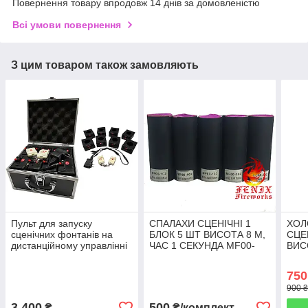
Повернення товару впродовж 14 днів за домовленістю
Всі умови повернення
З цим товаром також замовляють
Пульт для запуску
СПАЛАХИ СЦЕНІЧНІ 1
ХОЛ
сценічних фонтанів на
БЛОК 5 ШТ ВИСОТА 8 М,
СЦЕ
дистанційному управлінні
ЧАС 1 СЕКУНДА MF00-
ВИС
на акумуляторах (8
102
30 
каналів, 2 пульта) BD08
750
900 ₴
3 400
500
₴
₴/комплект