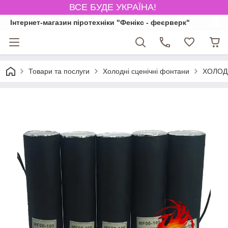
ВСЕ БУДЕ УКРАЇНА!
Інтернет-магазин піротехніки "Фенікс - феєрверк"
Товари та послуги
Холодні сценічні фонтани
ХОЛОДН