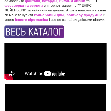
Замовляйте
фонтани
,
петарды
,
Римські свічки
та інші
феєрверки та серюти
в інтернет-магазине "ФЕНІКС-
ФЕЙЕРВЕРК" за найнижчими цінами. А ще в нашому магазині
ви можете купити
кольоровий дим
,
святкову продукцію
и
много
іншого піротехніки
і все це за найвигіднішими цінами.