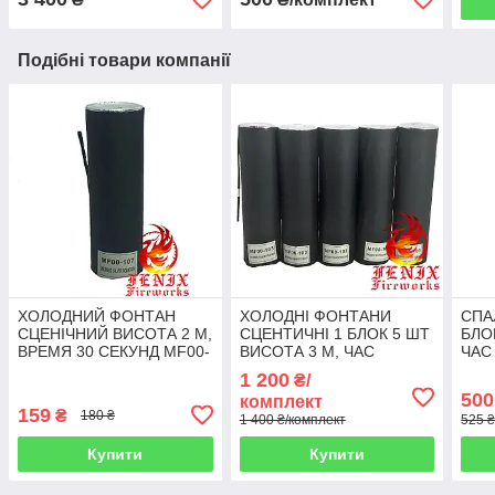
Подібні товари компанії
ХОЛОДНИЙ ФОНТАН
ХОЛОДНІ ФОНТАНИ
СПА
СЦЕНІЧНИЙ ВИСОТА 2 М,
СЦЕНТИЧНІ 1 БЛОК 5 ШТ
БЛО
ВРЕМЯ 30 СЕКУНД MF00-
ВИСОТА 3 М, ЧАС
ЧАС
107
30 СЕКУНД MF00-103
1 200
₴/
500
комплект
159
₴
180 ₴
1 400 ₴/комплект
525 ₴
Купити
Купити