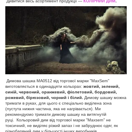
Дивитися весь асортимент продукції —
КОЛІРНИЙ ДИМ
.
Димова шашка MA0512 від торгової марки "MaxSem"
виготовляється в одинадцяти кольорах:
жовтий, зелений,
синій, червоний, оранжевий, фіолетовий, бордовий,
рожевий, бірюзовий, чорний і білий.
Димову шашку можна
тримати в руках, для цього є спеціально виділена зона
(пустута нижня частина, яка не нагрівається). Ми
рекомендуємо тримати димову шашку на витягнутій
руці. Кольоровий дим від торгової марки "Maxsem" не
токсичний, не виділяє різкий запах і не забруднює одяг, як
різнобарвний дим у більшості інших виробників.