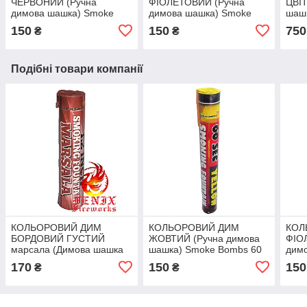
ЧЕРВОНИЙ (Ручна
ФІОЛЕТОВИЙ (Ручна
ЦВІТ
димова шашка) Smoke
димова шашка) Smoke
шаш
Bombs 60 секунд
Bombs 60 секунд
60 с
150
150
750
₴
₴
MA0512/R
MA0512/P
Подібні товари компанії
КОЛЬОРОВИЙ ДИМ
КОЛЬОРОВИЙ ДИМ
КОЛ
БОРДОВИЙ ГУСТИЙ
ЖОВТИЙ (Ручна димова
ФІО
марсала (Димова шашка
шашка) Smoke Bombs 60
дим
професійна) Smoke
секунд MA0512/Y
Bomb
170
150
150
₴
₴
Bombs 60 секунд
MA0
MA0513/M