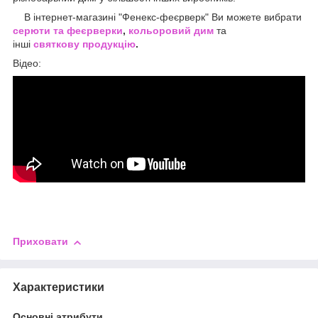
В інтернет-магазині "Фенекс-феєрверк" Ви можете вибрати
серюти та феєрверки
,
кольоровий дим
та
інші
святкову продукцію
.
Відео:
Приховати
Характеристики
Основні атрибути