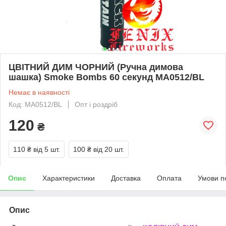
ЦВІТНИЙ ДИМ ЧОРНИЙ (Ручна димова
шашка) Smoke Bombs 60 секунд MA0512/BL
Немає в наявності
Код: MA0512/BL
Опт і роздріб
120
₴
110 ₴
від 5 шт.
100 ₴
від 20 шт.
Опис
Характеристики
Доставка
Оплата
Умови п
Опис